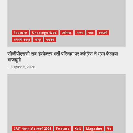
Feature
Uncategorized
छत्तीसगढ़
भाजपा
भारत
राजधानी
राजधानी रायपुर
रायपुर
राष्ट्रीय
सीजीपीएससी सब-इंस्पेक्टर भर्ती परिणाम पर कांग्रेस ने भ्रम फैलाया
भाजयुमो
August 8, 2026
CAIT नेशनल ट्रेड एक्सपो 2026
Feature
Kait
Magazine
कैट