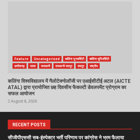
Feature
Uncategorized
कलिंगा यूनवर्सिटी
कलिंगा यूनिवर्सिटी
छत्तीसगढ़
भारत
राजधानी
राजधानी रायपुर
रायपुर
राष्ट्रीय
कलिंगा विश्वविद्यालय में नैलोटेक्नोलॉजी पर एआईसीटीई अटल (AICTE
ATAL) द्वारा प्रायोजित छह दिवसीय फैकल्टी डेवलपमेंट प्रोग्राम का
सफल आयोजन
August 8, 2026
RECENT POSTS
सीजीपीएससी सब-इंस्पेक्टर भर्ती परिणाम पर कांग्रेस ने भ्रम फैलाया