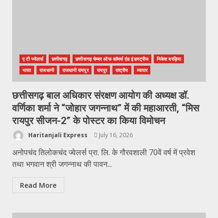
ए टी ज्वेलर्स
छत्तीसगढ़
छत्तीसगढ़ चेम्बर ऑफ कॉमर्स एंड इंडस्ट्रीज
निकेश बरड़िया
भारत
राजधानी
राजधानी रायपुर
रायपुर
राष्ट्रीय
व्यापार
छत्तीसगढ़ बाल अधिकार संरक्षण आयोग की अध्यक्ष डॉ.
वर्णिका शर्मा ने “जोहार जगन्नाथ” में की महाआरती, “मिस
रायपुर सीजन-2” के पोस्टर का किया विमोचन
Haritanjali Express
July 16, 2026
अनोपचंद तिलोकचंद ज्वेलर्स प्रा. लि. के गौरवशाली 70वें वर्ष में प्रवेश
तथा भगवान श्री जगन्नाथ की पावन...
Read More