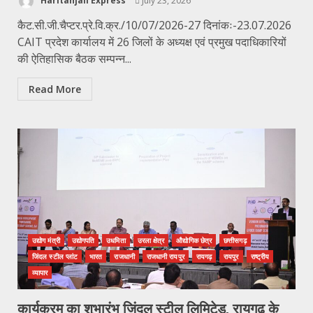
Haritanjali Express
July 23, 2026
कैट.सी.जी.चैप्टर.प्रे.वि.क्र./10/07/2026-27 दिनांकः-23.07.2026
CAIT प्रदेश कार्यालय में 26 जिलों के अध्यक्ष एवं प्रमुख पदाधिकारियों
की ऐतिहासिक बैठक सम्पन्न...
Read More
उद्योग मंत्री
उद्योगपति
उधमिता
उरला क्षेत्र
औद्योगिक छेत्र
छत्तीसगढ़
जिंदल स्टील प्लांट
भारत
राजधानी
राजधानी रायपुर
रायगढ़
रायपुर
राष्ट्रीय
व्यापार
कार्यक्रम का शुभारंभ जिंदल स्टील लिमिटेड, रायगढ़ के