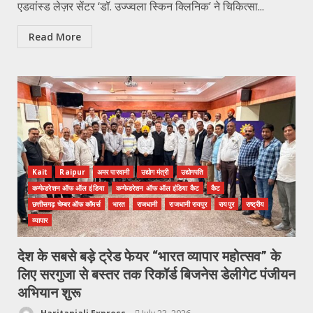
एडवांस्ड लेज़र सेंटर ‘डॉ. उज्ज्वला स्किन क्लिनिक’ ने चिकित्सा...
Read More
Kait
Raipur
अमर पारवानी
उद्योग मंत्री
उद्योगपति
कन्फेडरेशन ऑफ ऑल इंडिया
कन्फेडरेशन ऑफ ऑल इंडिया कैट
कैट
छत्तीसगढ़ चेम्बर ऑफ कॉमर्स
भारत
राजधानी
राजधानी रायपुर
रायपुर
राष्ट्रीय
व्यापार
देश के सबसे बड़े ट्रेड फेयर “भारत व्यापार महोत्सव” के
लिए सरगुजा से बस्तर तक रिकॉर्ड बिजनेस डेलीगेट पंजीयन
अभियान शुरू