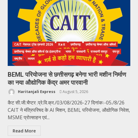
CAIT नेशनल ट्रेड एक्सपो 2026
Kait
छत्तीसगढ़
छत्तीसगढ़ चेम्बर ऑफ कॉमर्स
छत्तीसगढ़ चेम्बर ऑफ कॉमर्स एंड इंडस्ट्रीज
भारत
राजधानी
राजधानी रायपुर
रायपुर
राष्ट्रीय
व्यापार
BEML परियोजना से छत्तीसगढ़ बनेगा भारी मशीन निर्माण
का नया औद्योगिक केंद्र अमर पारवानी
Haritanjali Express
August 5, 2026
कैट सी.जी.चैप्टर .प्रे.वि.क्र./03/08/2026-27 दिनांकः-05./8/26
CAIT ने मंत्रिपरिषद के AI मिशन, BEML परियोजना, औद्योगिक निवेश,
MSME प्रोत्साहन एवं...
Read More