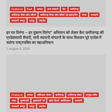
Feature
Kait
अध्यक्ष
अमर पारवानी
कैट
छत्तीसगढ़
छत्तीसगढ़ चेम्बर ऑफ कॉमर्स
छत्तीसगढ़ चेम्बर ऑफ कॉमर्स एंड इंडस्ट्रीज
भारत
राजधानी
राजधानी रायपुर
रायपुर
राष्ट्रीय
हर घर तिरंगा – हर दुकान तिरंगा” अभियान को लेकर कैट छत्तीसगढ़ की
प्रदेशव्यापी तैयारी, सभी व्यापारी संगठनों के साथ मिलकर पूरे प्रदेश में
चलेगा राष्ट्रभक्ति का महाअभियान
August 6, 2026
Feature
अध्यक्ष
कांतिलाल बोथरा
छत्तीसगढ़
छत्तीसगढ़ संवाद
प्रमुख सचिव
भारत
मुख्यमंत्री
मुख्यमंत्री जी
राईस मिलर्स असोसिएशन
राजधानी
राजधानी रायपुर
रायपुर
राष्ट्रीय