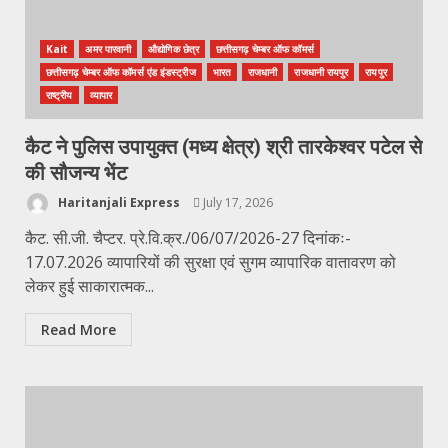
Kait
अमर पारवानी
औद्योगिक छेत्र
छत्तीसगढ़ चेम्बर ऑफ कॉमर्स
छत्तीसगढ़ चेम्बर ऑफ कॉमर्स एंड इंडस्ट्रीज
भारत
राजधानी
राजधानी रायपुर
रायपुर
राष्ट्रीय
व्यापार
कैट ने पुलिस उपायुक्त (मध्य क्षेत्र) श्री तारकेश्वर पटेल से
की सौजन्य भेंट
Haritanjali Express
July 17, 2026
कैट. सी.जी. चैप्टर. प्रे.वि.क्र./06/07/2026-27 दिनांकः-
17.07.2026 व्यापारियों की सुरक्षा एवं सुगम व्यापारिक वातावरण को
लेकर हुई साकारात्मक...
Read More