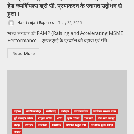
हेड कमर्शियल्स श्री सी. प्रभाकरन के स्वागत उद्बोधन से
हुआ।
Haritanjali Express
July 22, 2026
भारत सरकार की RAMP (Raising and Accelerating MSME
Performance – एमएसएमई के प्रदर्शन को बढ़ावा एवं गति...
Read More
उड़ीसा
औद्योगिक छेत्र
छत्तीसगढ़
परिवहन
पर्यटनपर्यटन
पर्यावरण संरक्षण मंडल
पूर्व संसदीय सचिव
प्रमुख सचिव
भारत
मुख्य सचिव
राजधानी
राजधानी रायपुर
रायपुर
राष्ट्रीय
लोकार्पण
विधायक
विधायक अनुज शर्मा
विधायक पुरंदर मिश्रा
व्यापार