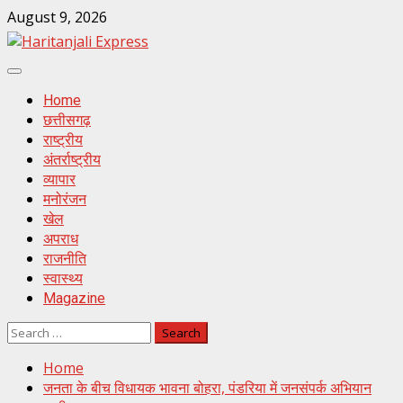
Skip
August 9, 2026
to
content
Primary
Menu
Home
छत्तीसगढ़
राष्ट्रीय
अंतर्राष्ट्रीय
व्यापार
मनोरंजन
खेल
अपराध
राजनीति
स्वास्थ्य
Magazine
Search
for:
Home
जनता के बीच विधायक भावना बोहरा, पंडरिया में जनसंपर्क अभियान